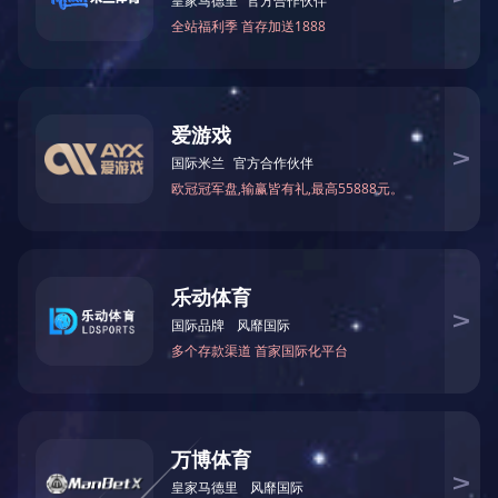
产品介绍
涡凹气浮（CAF，Cavitation Air Flotation）是专门为去除
工业和城市污水中的油脂、胶体及固体悬浮物（SS）而设
计的固液分离设备。
污水经预处理后流入装有涡凹曝气机的小型充气段，污水
在上升的过程中通过充气段与曝气机产生的微气泡充分混
合。曝气机的工作原理是利用空气输送管底部散气叶轮的高
速转动在水中形成一个真空区，液面上的空气通过曝气机输
入水中，填补真空，微气泡水随之产生并成螺旋型上升到水
面，空气中的氧气也随之溶入水中。
由于气水混合物与液体之间密度的不平衡，产生一个向上