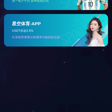
上一篇：
高效除油器
下一篇：
HS系列气浮装置
中国·大连市
经济技术开发区什字街工业园27号
24小时服务
13998428656 | 0411-87918678